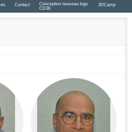
Conception nouveau logo
res
Contact
3DCamp
CD38