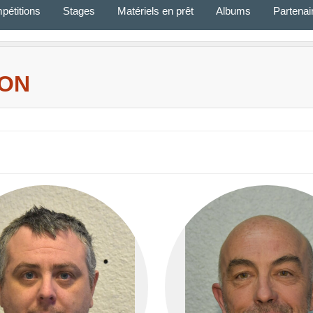
pétitions
Stages
Matériels en prêt
Albums
Partenai
ION