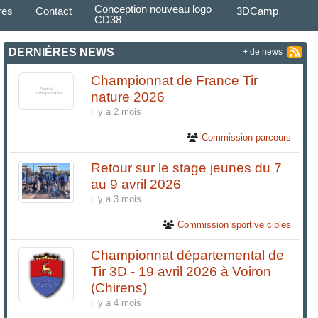
Conception nouveau logo
res
Contact
3DCamp
CD38
DERNIÈRES NEWS
+ de news
Championnat de France Tir
nature 2026
il y a 2 mois
Commission parcours
Retour sur le stage jeunes du 7
au 9 avril 2026
il y a 3 mois
Commission sportive cibles
Championnat départemental de
Tir 3D - 19 avril 2026 à Voiron
(Chirens)
il y a 4 mois