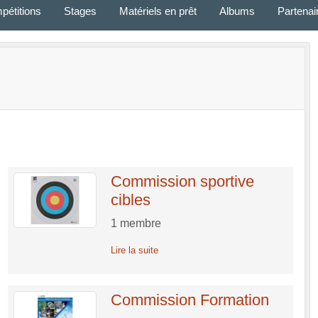
pétitions
Stages
Matériels en prêt
Albums
Partenai
Commission sportive
cibles
1
membre
Lire la suite
Commission Formation