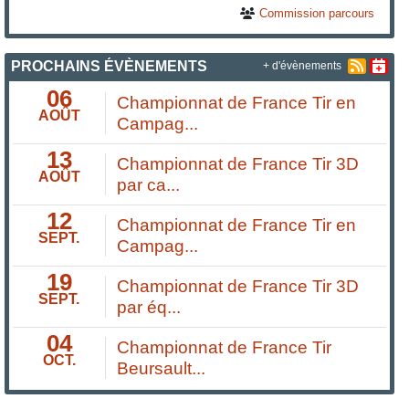
Commission parcours
PROCHAINS ÉVÈNEMENTS
+ d'évènements
06
Championnat de France Tir en
AOÛT
Campag...
13
Championnat de France Tir 3D
AOÛT
par ca...
12
Championnat de France Tir en
SEPT.
Campag...
19
Championnat de France Tir 3D
SEPT.
par éq...
04
Championnat de France Tir
OCT.
Beursault...