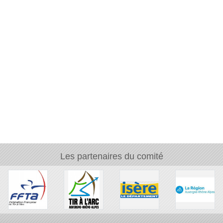
Worl
Les partenaires du comité