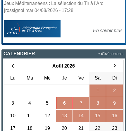
Jeux Méditerranéens : La sélection du Tir à l'Arc
jrossignol mar 04/08/2026 - 17:28
En savoir plus
CALENDRIER
+ d'évènements
Août 2026
Lu
Ma
Me
Je
Ve
Sa
Di
1
2
3
4
5
6
7
8
9
10
11
12
13
14
15
16
17
18
19
20
21
22
23