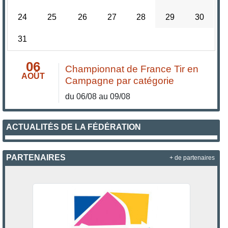
24
25
26
27
28
29
30
31
06
Championnat de France Tir en
AOÛT
Campagne par catégorie
du 06/08 au 09/08
ACTUALITÉS DE LA FÉDÉRATION
PARTENAIRES
+ de partenaires