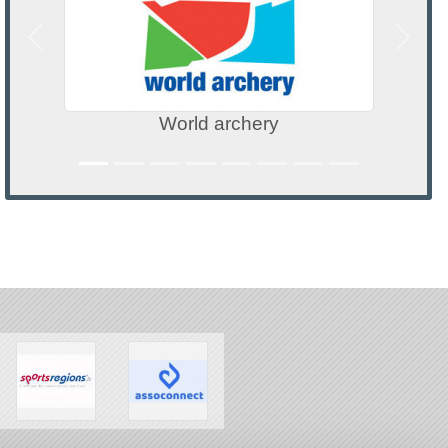
Précedent
Suivan
d archery
AUR