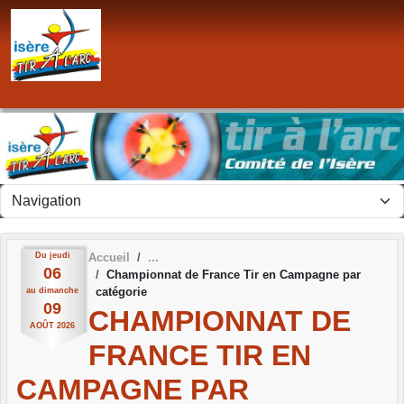
Panneau de gestion des cookies
Du
jeudi
Accueil
06
Championnat de France Tir en Campagne par
catégorie
au
dimanche
09
CHAMPIONNAT DE
AOÛT
2026
FRANCE TIR EN
CAMPAGNE PAR